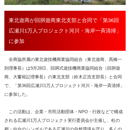
東北遊商が回胴遊商東北支部と合同で「第36回
広瀬川1万人プロジェクト河川・海岸一斉清掃」
に参加
全商協所属の東北遊技機商業協同組合（東北遊商、髙橋一
則理事長）は9月28日、回胴式遊技機商業協同組合（回胴遊
商、大饗裕記理事長）の東北支部（鈴木正浩支部長）と合同
で、「第
36
回広瀬川
1
万人プロジェクト河川・海岸一斉清掃」
に参加した。
この活動は、企業・市民活動団体・NPO・行政などで構成
される広瀬川1万人プロジェクト実行委員会が主催し、杜の
都・仙台のシンボルである広瀬川の自然環境を守り，多くの