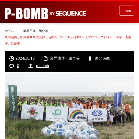
menu
ホーム
業界団体・組合等
東北遊商が回胴遊商東北支部と合同で「第36回広瀬川1万人プロジェクト河川・海岸一斉清
掃」に参加
2024/10/18
業界団体・組合等
東北遊商
0
p-bomb