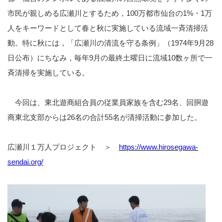
市民が親しめる広瀬川とするため，100万都市仙台の1%・1万
人をキーワードとして春と秋に実施している流域一斉清掃活
動。特に秋には，「広瀬川の清流を守る条例」（1974年9月28
日公布）にちなみ，毎年9月の最終土曜日に流域10数ヶ所で一
斉清掃を実施している。
今回は、東北遊商組合員の従業員家族を含む
29
名、回胴遊
商東北支部からは
26
名の合計
55
名が清掃活動に参加した。
広瀬川１万人プロジェクト ＞
https://www.hirosegawa-
sendai.org/