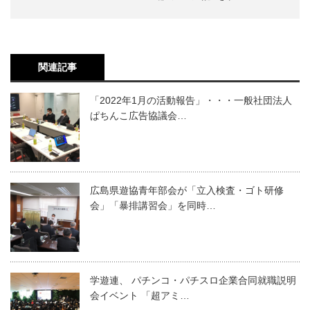
関連記事
「2022年1月の活動報告」・・・一般社団法人
ぱちんこ広告協議会…
広島県遊協青年部会が「立入検査・ゴト研修
会」「暴排講習会」を同時…
学遊連、 パチンコ・パチスロ企業合同就職説明
会イベント 「超アミ…