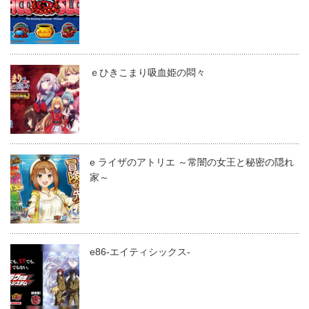
ｅひきこまり吸血姫の悶々
e ライザのアトリエ ～常闇の女王と秘密の隠れ
家～
e86-エイティシックス-