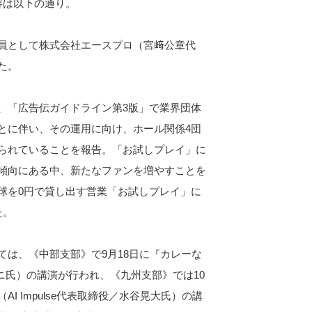
容は以下の通り。
員として株式会社エースプロ（宮﨑公章代
た。
、「広告伝ガイドライン第3版」で業界団体
とに伴い、その運用に向け、ホール関係4団
られていることを報告。「お試しプレイ」に
傾向にある中、新たなファンを増やすことを
球を0円で貸し出す営業「お試しプレイ」に
た。
は、《中部支部》で9月18日に『カレーな
ニ氏）の講演が行われ、《九州支部》では10
I Impulse代表取締役／水谷晃大氏）の講