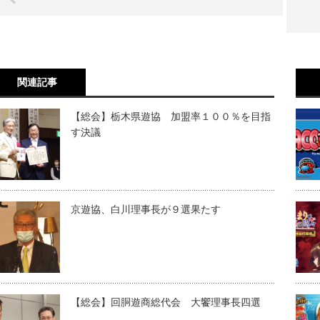
関連記事
【総会】栃木県遊協 加盟率１００％を目指
す決議
京遊協、白川理事長が９選果たす
【総会】回胴遊商総代会 大饗理事長四選