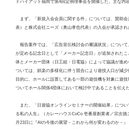
ドハイアット福岡で第4回定例理事会を開催した。主な内
まず、「新規入会会員に関する件」については、賛助会
表）と株式会社ニーズ（奥山孝也代表）の入会が承認され
報告案件では、「広告宣伝検討会の審議状況」について
が定める記念日として「メーカー記念日」が追加されたこ
体とメーカー団体（日工組・日電協）によって協議が進め
ついては、娯楽の多様化に伴う競合により遊技人口が減少
目的に、ホールに設置してある一部の遊技機を対象に遊技
ついてホール関係4団体において検討中であることを伝え
また、「日遊協オンラインセミナーの開催結果」について
る私の人生』（カレーハウスCoCo 壱番屋創業者／宗次德
月23日に『AIの今後の展望－これから何が変わるのか－』（A