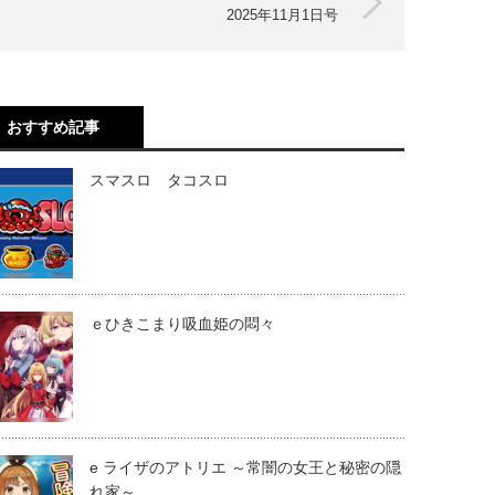
2025年11月1日号
おすすめ記事
スマスロ タコスロ
ｅひきこまり吸血姫の悶々
e ライザのアトリエ ～常闇の女王と秘密の隠
れ家～