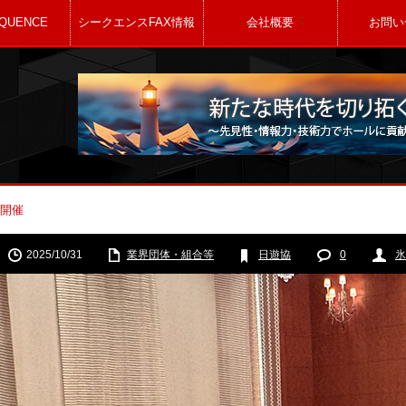
QUENCE
シークエンスFAX情報
会社概要
お問い
を開催
2025/10/31
業界団体・組合等
日遊協
0
氷