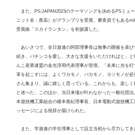
また、PS:JAPAN2023のテーマソングを決めるPSミ
ニット名：夜凪）がグランプリを受賞。審査員でもあるmihim
受賞曲「スカイランタン」を初披露した。
あいさつで、全日遊連の阿部理事長は無事の開催を喜び
続き、パチンコを愛し、大きな支援をいただければと」と呼
んこ産業連盟の金光淳用代表理事が登壇。「未来に光を灯
革を起こすには、よくワカモノ、バカモノ、ヨソモノが必
さん集まり、誠に嬉しく思っている。これからも、楽しく
と述べた。このほか、当日来場が叶わなかった一般社団法
本遊技機工業組合の榎本善紀理事長、日本電動式遊技機工
ッセージによる祝辞が届けられた。
また、学遊連の学生理事として設立当初から尽力してき