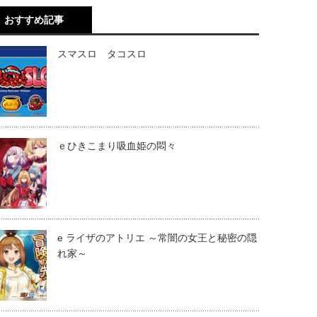
おすすめ記事
スマスロ タコスロ
ｅひきこまり吸血姫の悶々
e ライザのアトリエ ～常闇の女王と秘密の隠
れ家～