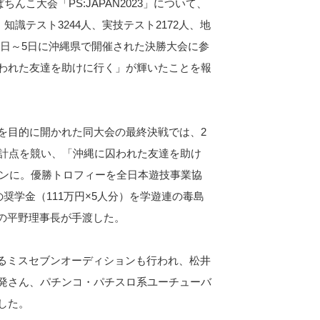
んこ大会「PS:JAPAN2023」について、
知識テスト3244人、実技テスト2172人、地
月4日～5日に沖縄県で開催された決勝大会に参
われた友達を助けに行く」が輝いたことを報
を目的に開かれた同大会の最終決戦では、2
合計点を競い、「沖縄に囚われた友達を助け
オンに。優勝トロフィーを全日本遊技事業協
奨学金（111万円×5人分）を学遊連の毒島
の平野理事長が手渡した。
出するミスセブンオーディションも行われ、松井
発さん、パチンコ・パチスロ系ユーチューバ
した。