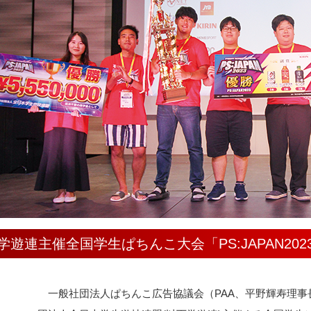
学遊連主催全国学生ぱちんこ大会「PS:JAPAN20
一般社団法人ぱちんこ広告協議会（PAA、平野輝寿理事長