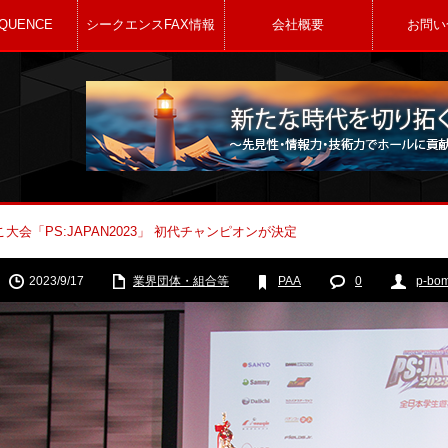
QUENCE
シークエンスFAX情報
会社概要
お問い
会「PS:JAPAN2023」 初代チャンピオンが決定
2023/9/17
業界団体・組合等
PAA
0
p-bo