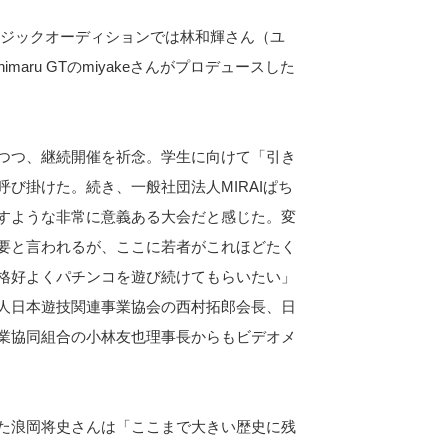
ュージックオーディションでは林和輝さん（ユ
aru GTのmiyakeさんがプロデュースした
つつ、継続開催を祈念。学生に向けて「引き
び掛けた。続き、一般社団法人MIRAIぱち
すような非常に意義ある大会だと感じた。変
要と言われるが、ここに若者がこれほどたく
格好よくパチンコを遊び続けてもらいたい」
人日本遊技関連事業協会の西村拓郎会長、日
業協同組合の小林友也理事長からもビデオメ
た浪岡将史さんは「ここまで大きい歴史に残