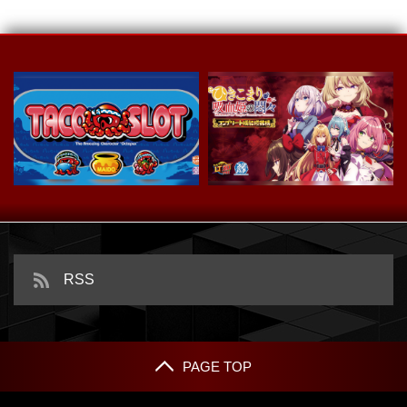
スマスロ タコスロ
ｅひきこまり吸血姫の悶々
RSS
PAGE TOP