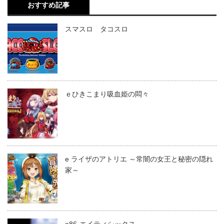
おすすめ記事
スマスロ タコスロ
ｅひきこまり吸血姫の悶々
e ライザのアトリエ ～常闇の女王と秘密の隠れ
家～
e86-エイティシックス-