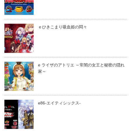
ｅひきこまり吸血姫の悶々
e ライザのアトリエ ～常闇の女王と秘密の隠れ
家～
e86-エイティシックス-