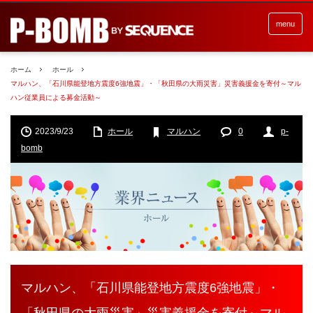
menu
ホーム
ホール
マルハン、「石川県能登地方震度6強地震」・「秋田県の大雨災害」災害義援金を寄付～マル
ハン従業員による募金活動～
2023/9/23
ホール
マルハン
0
p-
bomb
マルハン、「石川県能登地方震度6強地震」・
「秋田県の大雨災害」災害義援金を寄付～マル