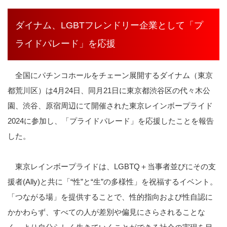
ダイナム、LGBTフレンドリー企業として「プ
ライドパレード」を応援
全国にパチンコホールをチェーン展開するダイナム（東京
都荒川区）は
4
月
24
日、同月
21
日に東京都渋谷区の代々木公
園、渋谷、原宿周辺にて開催された東京レインボープライド
2024
に参加し、「プライドパレード」を応援したことを報告
した。
東京レインボープライドは、
LGBTQ
＋当事者並びにその支
援者
(Ally)
と共に「
“
性
”
と
“
生
”
の多様性」を祝福するイベント。
「つながる場」を提供することで、性的指向および性自認に
かかわらず、すべての人が差別や偏見にさらされることな