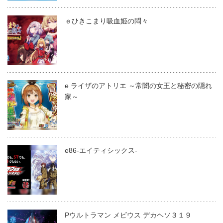
ｅひきこまり吸血姫の悶々
e ライザのアトリエ ～常闇の女王と秘密の隠れ
家～
e86-エイティシックス-
Pウルトラマン メビウス デカヘソ３１９