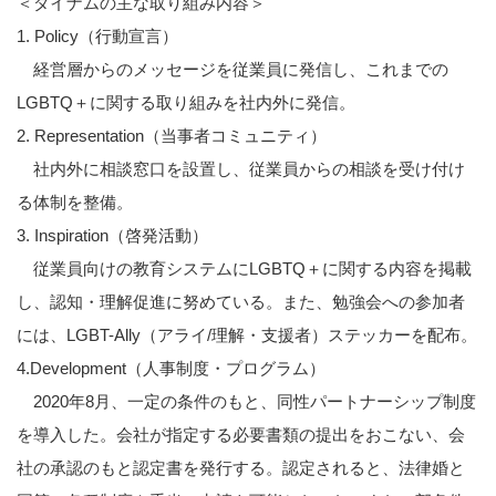
＜ダイナムの主な取り組み内容＞
1. Policy
（行動宣言）
経営層からのメッセージを従業員に発信し、これまでの
LGBTQ
＋に関する取り組みを社内外に発信。
2. Representation
（当事者コミュニティ）
社内外に相談窓口を設置し、従業員からの相談を受け付け
る体制を整備。
3. Inspiration
（啓発活動）
従業員向けの教育システムに
LGBTQ
＋に関する内容を掲載
し、認知・理解促進に努めている。また、勉強会への参加者
には、
LGBT-Ally
（アライ
/
理解・支援者）ステッカーを配布。
4.Development
（人事制度・プログラム）
2020
年
8
月、一定の条件のもと、同性パートナーシップ制度
を導入した。会社が指定する必要書類の提出をおこない、会
社の承認のもと認定書を発行する。認定されると、法律婚と