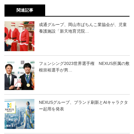
関連記事
成通グループ、岡山市ぱちんこ業協会が、児童
養護施設「新天地育児院…
フェンシング2023世界選手権 NEXUS所属の敷
根崇裕選手が男…
NEXUSグループ、ブランド刷新とAIキャラクタ
ー起用を発表