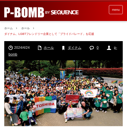
menu
ホーム
ホール
ダイナム、LGBTフレンドリー企業として「プライドパレード」を応援
2024/4/24
ホール
ダイナム
0
p-
bomb