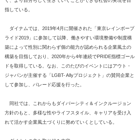
く、より自分らしく生きていくことができる社会の実現を目
指している。
ダイナムでは、
2019
年
4
月に開催された「東京レインボープ
ライド
2019
」に参加して以降、働きやすい環境整備や制度構
築によって性別に関わらず個の能力が認められる企業風土の
構築を目指しており、
2020
年から
4
年連続で
PRIDE
指標ゴール
ドを取得している。なお、このたびのイベントにはアウト・
ジャパンが主催する「
LGBT- Ally
プロジェクト」の賛同企業と
して参加し、パレード応援を行った。
同社では、これからもダイバーシティ＆インクルージョン
方針のもと、多様な性やライフスタイル、キャリアを受け入
れて活かす企業風土づくりに努めていくとしている。