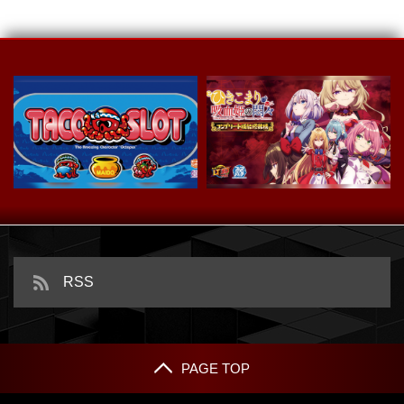
スマスロ タコスロ
ｅひきこまり吸血姫の悶々
RSS
PAGE TOP