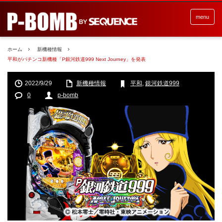
menu
ホーム
新機種情報
平和がパチンコ新機種「P銀河鉄道999 Next Journey」を発表
2022/9/29
新機種情報
平和
,
銀河鉄道999
0
p-bomb