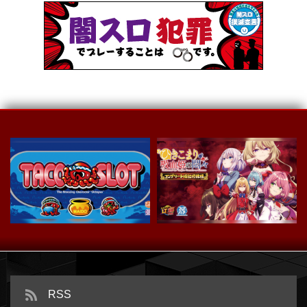
スマスロ タコスロ
ｅひきこまり吸血姫の悶々
RSS