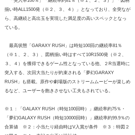
「突入率100％」「継続率約81％（※１、２、３）」「図柄
揃い時ALL1500発（※２、３、４）」となっており、全突なが
ら、高継続と高出玉を実現した満足度の高いスペックとなっ
ている。
最高状態「GARAXY RUSH」は時短100回の継続率81％
（※１、２、３）、図柄揃い時はすべて10R1500発（※２、
３、４）を獲得できるゲーム性となっている他、２R当選時に
突入する、次回大当たりが約束される「夢幻GARAXY
RUSH」も搭載。原作や劇場版のストリームムービーが楽しめ
るなど、ユーザーを飽きさせない工夫もされている。
※１：「GALAXY RUSH（時短100回時）」継続率約75％・
「夢幻GALAXY RUSH（時短10000回時）」継続率約99.9％の
合算値 ※２：小当たり経由時はV入賞が条件 ※３：特図２