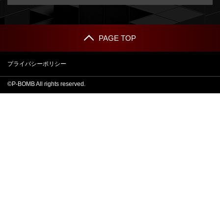
PAGE TOP
プライバシーポリシー