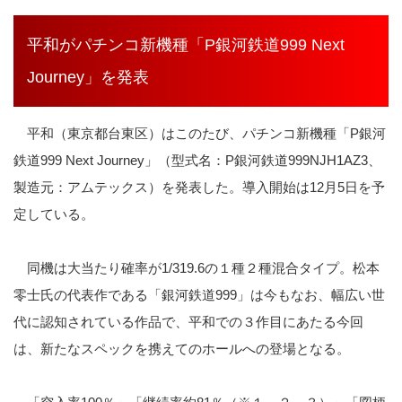
平和がパチンコ新機種「P銀河鉄道999 Next
Journey」を発表
平和（東京都台東区）はこのたび、パチンコ新機種「P銀河
鉄道999 Next Journey」（型式名：P銀河鉄道999NJH1AZ3、
製造元：アムテックス）を発表した。導入開始は12月5日を予
定している。
同機は大当たり確率が1/319.6の１種２種混合タイプ。松本
零士氏の代表作である「銀河鉄道999」は今もなお、幅広い世
代に認知されている作品で、平和での３作目にあたる今回
は、新たなスペックを携えてのホールへの登場となる。