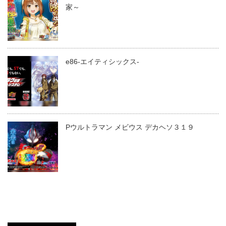
家～
e86-エイティシックス-
Pウルトラマン メビウス デカヘソ３１９