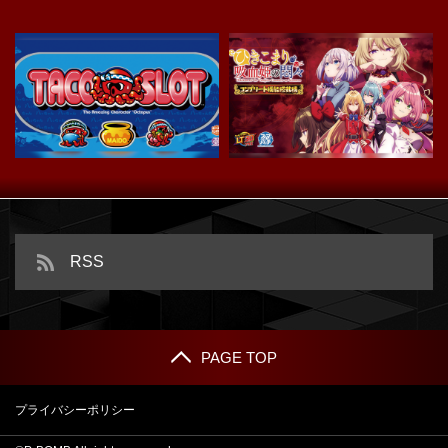
スマスロ タコスロ
ｅひきこまり吸血姫の悶々
RSS
PAGE TOP
プライバシーポリシー