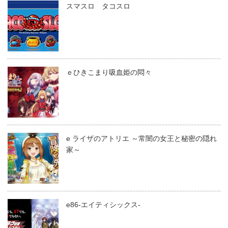
スマスロ タコスロ
ｅひきこまり吸血姫の悶々
e ライザのアトリエ ～常闇の女王と秘密の隠れ
家～
e86-エイティシックス-