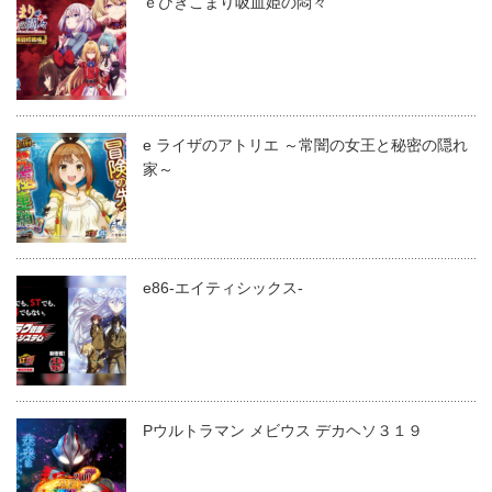
ｅひきこまり吸血姫の悶々
e ライザのアトリエ ～常闇の女王と秘密の隠れ
家～
e86-エイティシックス-
Pウルトラマン メビウス デカヘソ３１９