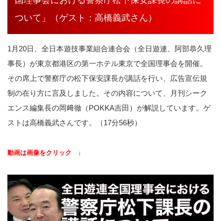
ついて」（ゲスト：高橋義武さん）
1月20日、全日本遊技事業組合連合会（全日遊連、阿部恭久理
事長）が東京都港区の第一ホテル東京で全国理事会を開催。
その席上で警察庁の松下保安課長が講話を行い、広告宣伝規
制の在り方に言及しました。その内容について、月刊シーク
エンス編集長の岡﨑徹（POKKA吉田）が解説しています。ゲ
ストは高橋義武さんです。（17分56秒）
動画は画像をクリック ↓