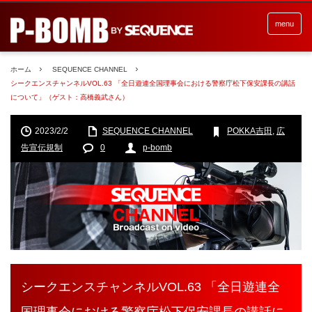
menu
ホーム
SEQUENCE CHANNEL
シークエンスチャンネルVOL.63 「全日遊連全国理事会における警察庁松下保安課長の講話
について」（ゲスト：高橋義武さん）
2023/2/2
SEQUENCE CHANNEL
POKKA吉田
,
広
告宣伝規制
0
p-bomb
シークエンスチャンネルVOL.63 「全日遊連全
国理事会における警察庁松下保安課長の講話に