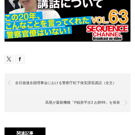
全日遊連全国理事会における警察庁松下保安課長講話（全文）
高尾が最新機種「P銭形平次3 お静99」を発表
関連記事