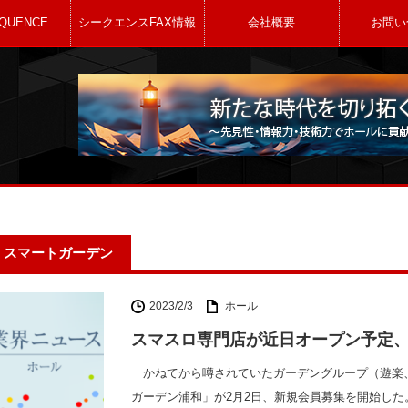
QUENCE
シークエンスFAX情報
会社概要
お問い
スマートガーデン
2023/2/3
ホール
スマスロ専門店が近日オープン予定
かねてから噂されていたガーデングループ（遊楽
ガーデン浦和」が2月2日、新規会員募集を開始し