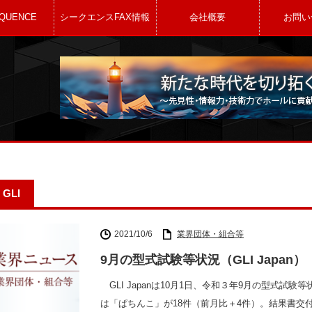
QUENCE
シークエンスFAX情報
会社概要
お問い
GLI
2021/10/6
業界団体・組合等
9月の型式試験等状況（GLI Japan）
GLI Japanは10月1日、令和３年9月の型式
は「ぱちんこ」が18件（前月比＋4件）。結果書交