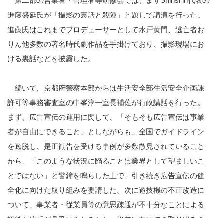
第二部の営業者・管理者等研修会では、まずShinshin代表の
進藤盛延氏が「撮影の裏話と殺陣」と題して講演を行った。
進藤氏はこれまでプロデューサーとして水戸黄門、逃亡者お
りん他多数の著名時代劇作品を手掛けており、撮影現場にお
ける裏話などを披露した。
続いて、京都府警察本部からは生活安全部生活安全企画課
許可等事務審査室の中峯淳一室長補佐が行政講話を行った。
まず、広告宣伝の運用に関して、「そもそも広告宣伝は事業
者が自由にできること」としながらも、全国でガイドライン
を逸脱し、是正勧告を受ける事例が多数散見されていること
から、「このような状況に陥ることは業界として望ましいこ
とではない」と警鐘を鳴らした上で、引き続き広告宣伝の健
全化に向けた取り組みを要請した。次に遊技機の不正改造に
ついて、事業者・従業員等の意思疎通が不十分なことによる