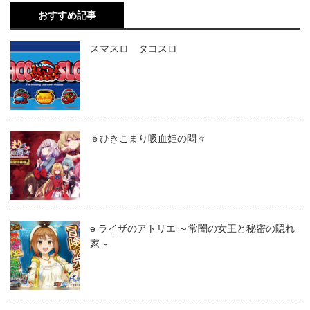
おすすめ記事
スマスロ タコスロ
ｅひきこまり吸血姫の悶々
e ライザのアトリエ ～常闇の女王と秘密の隠れ
家～