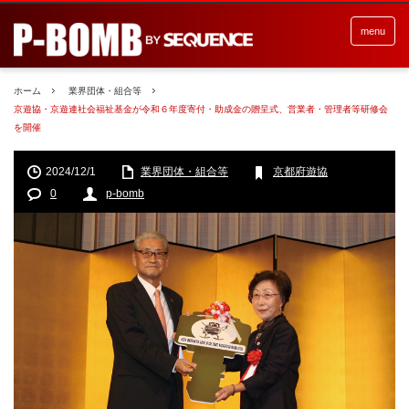
menu
ホーム
業界団体・組合等
京遊協・京遊連社会福祉基金が令和６年度寄付・助成金の贈呈式、営業者・管理者等研修会
を開催
2024/12/1
業界団体・組合等
京都府遊協
0
p-bomb