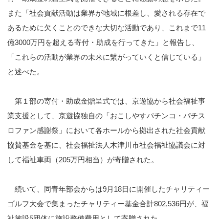
また「社会貢献活動は業界が地域に根差し、愛される存在で
あるために欠くことのできな大切な活動であり、これまで11
億3000万円を超える寄付・助成を行ってきた」と報告し、
「これらの活動が業界の未来に繋がっていくと信じている」
と述べた。
第１部の寄付・助成金贈呈式では、京遊協から社会福祉事
業支援として、京遊協独自の「おこしやすパチンコ・パチス
ロファン感謝祭」において各ホールから拠出された社会貢献
協賛基金を基に、社会福祉法人木津川市社会福祉協議会に対
して福祉車両（205万円相当）が寄贈された。
続いて、同青年部会からは9月18日に開催したチャリティー
ゴルフ大会で集まったチャリティー基金合計802,536円が、福
祉施設5団体に施設整備費用として寄贈された。