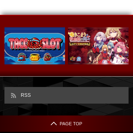
スマスロ タコスロ
ｅひきこまり吸血姫の悶々
RSS
PAGE TOP