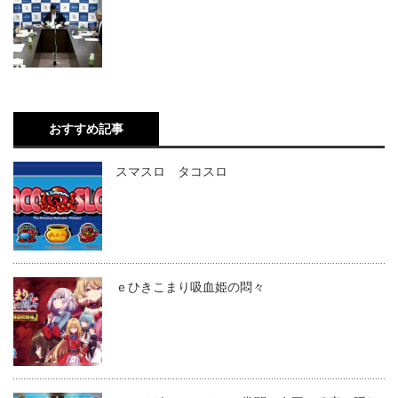
おすすめ記事
スマスロ タコスロ
ｅひきこまり吸血姫の悶々