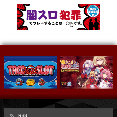
スマスロ タコスロ
ｅひきこまり吸血姫の悶々
RSS