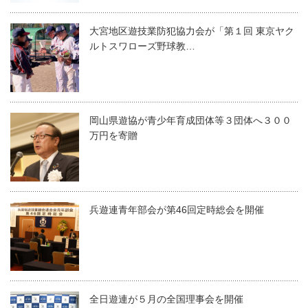
大宮地区遊技業防犯協力会が「第１回 東京ヤク
ルトスワローズ野球教…
岡山県遊協が青少年育成団体等３団体へ３００
万円を寄贈
兵遊連青年部会が第46回定時総会を開催
全日遊連が５月の全国理事会を開催