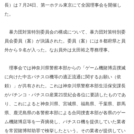
長）は７月24日、第一ホテル東京にて全国理事会を開催し
た。
暴力団対策特別委員会の構成について、暴力団対策特別委
員会委員（案）が決議された。委員（案）には８都府県と員
外から９名が入った。なお員外は太田裕之専務理事。
理事会では神奈川県警察本部からの「ゲーム機賭博店撲滅
に向けた中古パチスロ機等の適正流通に関するお願い（依
頼）」が共有された。これは神奈川県警察本部生活保安課長
がパチンコ・パチスロ産業21世紀会各位に要請したものであ
り、これによると神奈川県、宮城県、福島県、千葉県、群馬
県、鹿児島県の各警察本部による合同捜査本部が各県のゲー
ム機賭博店等を一斉摘発し、パチスロ機を提供していた業者
を常習賭博幇助罪で検挙したという。その業者が提供してい