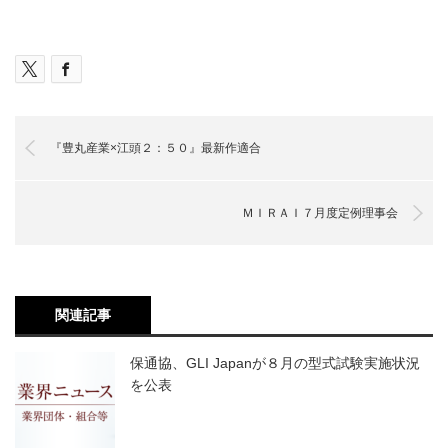
『豊丸産業×江頭２：５０』最新作適合
ＭＩＲＡＩ７月度定例理事会
関連記事
保通協、GLI Japanが８月の型式試験実施状況
を公表