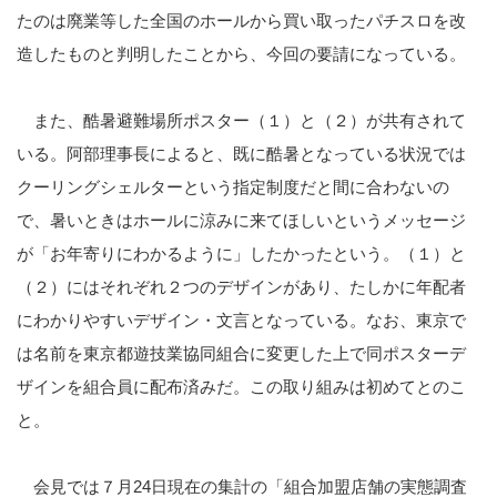
たのは廃業等した全国のホールから買い取ったパチスロを改
造したものと判明したことから、今回の要請になっている。
また、酷暑避難場所ポスター（１）と（２）が共有されて
いる。阿部理事長によると、既に酷暑となっている状況では
クーリングシェルターという指定制度だと間に合わないの
で、暑いときはホールに涼みに来てほしいというメッセージ
が「お年寄りにわかるように」したかったという。（１）と
（２）にはそれぞれ２つのデザインがあり、たしかに年配者
にわかりやすいデザイン・文言となっている。なお、東京で
は名前を東京都遊技業協同組合に変更した上で同ポスターデ
ザインを組合員に配布済みだ。この取り組みは初めてとのこ
と。
会見では７月24日現在の集計の「組合加盟店舗の実態調査