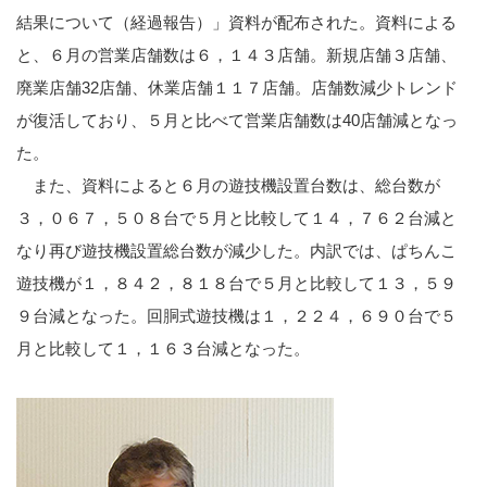
結果について（経過報告）」資料が配布された。資料による
と、６月の営業店舗数は６，１４３店舗。新規店舗３店舗、
廃業店舗32店舗、休業店舗１１７店舗。店舗数減少トレンド
が復活しており、５月と比べて営業店舗数は40店舗減となっ
た。
また、資料によると６月の遊技機設置台数は、総台数が
３，０６７，５０８台で５月と比較して１４，７６２台減と
なり再び遊技機設置総台数が減少した。内訳では、ぱちんこ
遊技機が１，８４２，８１８台で５月と比較して１３，５９
９台減となった。回胴式遊技機は１，２２４，６９０台で５
月と比較して１，１６３台減となった。