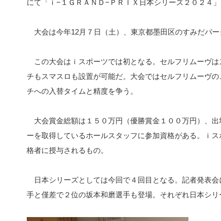
にて「ｉ−１ＧＲＡＮＤ−ＰＲＩＸ日本シリーズ２０２４
大会は今年12月７日（土）、東京都墨田区のすみだパー
この大会はｉスポーツでは初となる。セルフリムーヴは
チもスマスロも設置が可能だ。大会ではセルフリムーヴの
チへの入替タイムと精度を争う。
大会賞金総額は１５０万円（優勝賞金１００万円）、出場
ーを取得しているホールスタッフに参加資格がある。ｉス
格者に授与されるもの。
日本シリーズとしては今回で４回目となる。記者発表会
手と僅差で２位の坂本和磨選手も登場。それぞれ日本シリ