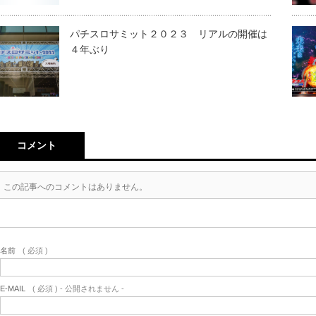
パチスロサミット２０２３ リアルの開催は
４年ぶり
コメント
この記事へのコメントはありません。
名前
( 必須 )
E-MAIL
( 必須 ) - 公開されません -