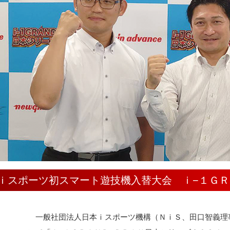
ｉスポーツ初スマート遊技機入替大会 ｉ−１ＧＲ
一般社団法人日本ｉスポーツ機構（ＮｉＳ、田口智義理