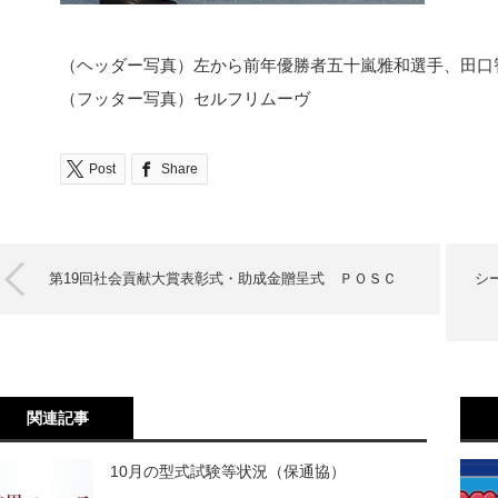
（ヘッダー写真）左から前年優勝者五十嵐雅和選手、田口
（フッター写真）セルフリムーヴ
Post
Share
第19回社会貢献大賞表彰式・助成金贈呈式 ＰＯＳＣ
シ
関連記事
10月の型式試験等状況（保通協）