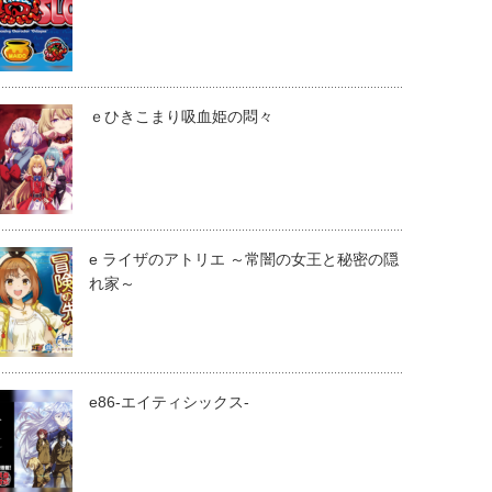
ｅひきこまり吸血姫の悶々
e ライザのアトリエ ～常闇の女王と秘密の隠
れ家～
e86-エイティシックス-