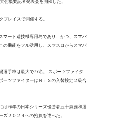
」大会概要記者発表会を開催した。
クプレイスで開催する。
スマート遊技機専用島であり、かつ、スマパ
この機能をフル活用し、スマスロからスマパ
選手枠は最大で77名。iスポーツファイタ
ポーツファイターはＮｉＳの入替検定２級合
には昨年の日本シリーズ優勝者五十嵐雅和選
ーズ２０２４への抱負を述べた。