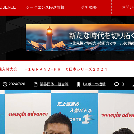
QUENCE
シークエンスFAX情報
会社概要
お問い
機入替大会 ｉ−１ＧＲＡＮＤ−ＰＲＩＸ日本シリーズ２０２４
2024/7/26
業界団体・組合等
iスポーツ機構
0