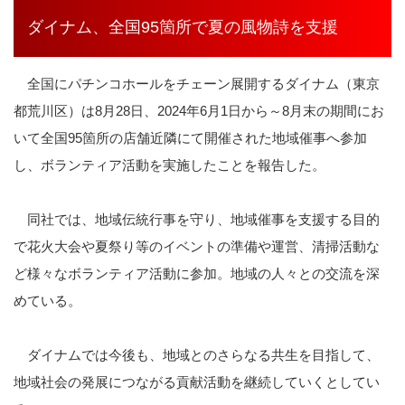
ダイナム、全国95箇所で夏の風物詩を支援
全国にパチンコホールをチェーン展開するダイナム（東京
都荒川区）は
8
月
28
日、
2024
年
6
月
1
日から～
8
月末の期間にお
いて全国
95
箇所の店舗近隣にて開催された地域催事へ参加
し、ボランティア活動を実施したことを報告した。
同社では、地域伝統行事を守り、地域催事を支援する目的
で花火大会や夏祭り等のイベントの準備や運営、清掃活動な
ど様々なボランティア活動に参加。地域の人々との交流を深
めている。
ダイナムでは今後も、地域とのさらなる共生を目指して、
地域社会の発展につながる貢献活動を継続していくとしてい