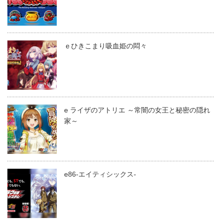
ｅひきこまり吸血姫の悶々
e ライザのアトリエ ～常闇の女王と秘密の隠れ
家～
e86-エイティシックス-