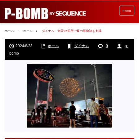
menu
ホーム
ホール
ダイナム、全国95箇所で夏の風物詩を支援
2024/8/28
ホール
ダイナム
0
p-
bomb