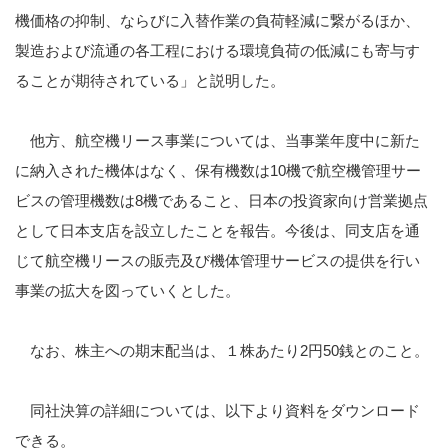
機価格の抑制、ならびに入替作業の負荷軽減に繋がるほか、
製造および流通の各工程における環境負荷の低減にも寄与す
ることが期待されている」と説明した。
他方、航空機リース事業については、当事業年度中に新た
に納入された機体はなく、保有機数は
10
機で航空機管理サー
ビスの管理機数は
8
機であること、日本の投資家向け営業拠点
として日本支店を設立したことを報告。今後は、同支店を通
じて航空機リースの販売及び機体管理サービスの提供を行い
事業の拡大を図っていくとした。
なお、株主への期末配当は、１株あたり
2
円
50
銭とのこと。
同社決算の詳細については、以下より資料をダウンロード
できる。