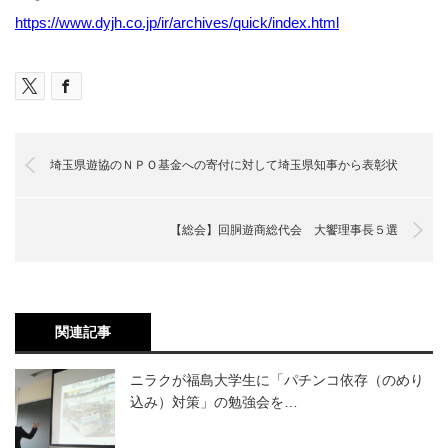
https://www.dyjh.co.jp/ir/archives/quick/index.html
埼玉県遊協のＮＰＯ基金への寄付に対して埼玉県知事から表彰状
【総会】回胴遊商総代会 大饗理事長５選
関連記事
ニラクが福島大学生に「パチンコ依存（のめり
込み）対策」の勉強会を…