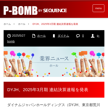
menu
ホーム
ホール
DYJH、2025年3月期 連結決算速報を発表
2025/5/27
ホール
ダイナム
0
p-
bomb
DYJH、2025年3月期 連結決算速報を発表
ダイナムジャパンホールディングス（
DYJH
、東京都荒川