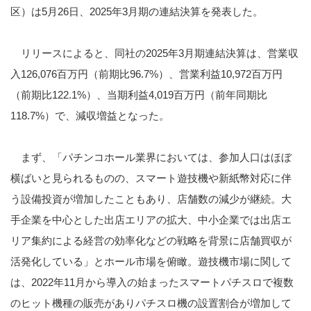
区）は
5
月
26
日、
2025
年
3
月期の連結決算を発表した。
リリースによると、同社の
2025
年
3
月期連結決算は、営業収
入
126,076
百万円（前期比
96.7%
）、営業利益
10,972
百万円
（前期比
122.1%
）、当期利益
4,019
百万円（前年同期比
118.7%
）で、減収増益となった。
まず、「パチンコホール業界においては、参加人口はほぼ
横ばいと見られるものの、スマート遊技機や新紙幣対応に伴
う設備投資が増加したこともあり、店舗数の減少が継続。大
手企業を中心とした出店エリアの拡大、中小企業では出店エ
リア集約による経営の効率化などの戦略を背景に店舗買収が
活発化している」とホール市場を俯瞰。遊技機市場に関して
は、
2022
年
11
月から導入の始まったスマートパチスロで複数
のヒット機種の販売がありパチスロ機の設置割合が増加して