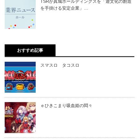
TSRが真城ホールディングスを「遊文化の創造
を手掛ける安定企業」…
おすすめ記事
スマスロ タコスロ
ｅひきこまり吸血姫の悶々