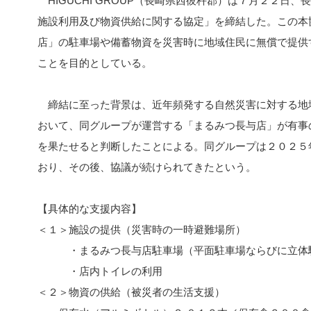
HIGUCHI GROUP（長崎県西彼杵郡）は７月２２日
施設利用及び物資供給に関する協定」を締結した。この本
店」の駐車場や備蓄物資を災害時に地域住民に無償で提供
ことを目的としている。
締結に至った背景は、近年頻発する自然災害に対する地
おいて、同グループが運営する「まるみつ長与店」が有事
を果たせると判断したことによる。同グループは２０２５
おり、その後、協議が続けられてきたという。
【具体的な支援内容】
＜１＞施設の提供（災害時の一時避難場所）
・まるみつ長与店駐車場（平面駐車場ならびに立体
・店内トイレの利用
＜２＞物資の供給（被災者の生活支援）