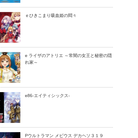
ｅひきこまり吸血姫の悶々
e ライザのアトリエ ～常闇の女王と秘密の隠
れ家～
e86-エイティシックス-
Pウルトラマン メビウス デカヘソ３１９