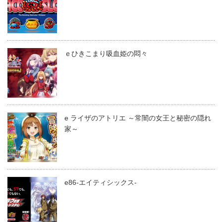
ｅひきこまり吸血姫の悶々
e ライザのアトリエ ～常闇の女王と秘密の隠れ
家～
e86-エイティシックス-