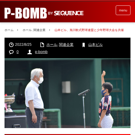
menu
ホーム
ホール
,
関連企業
山本ビル、旭川軟式野球連盟と少年野球大会を共催
2022/8/25
ホール
,
関連企業
山本ビル
0
p-bomb