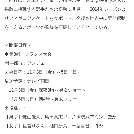
同社は、氷上という厳しい条件の中で完璧な演技を追求し
果敢に挑戦する選手たちの姿勢に共感し、2014年シーズンよ
りフィギュアスケートをサポート。今後も世界中に夢と感動
を与えるスポーツの発展を応援していくとしている。
＜開催日程＞
◆第3戦 フランス大会
開催都市：アンジェ
大会日程：11月3日（金）～5日（日）
放送予定：テレビ朝日
・11月3日（金）深夜3時～男女ショート
・11月5日（日）朝4時～男女フリー
出場選手：
【男子】鍵山優真、島田高志郎、片伊勢武アミン、ほか
【女子】住吉りをん、樋口新葉、千葉百音、ほか