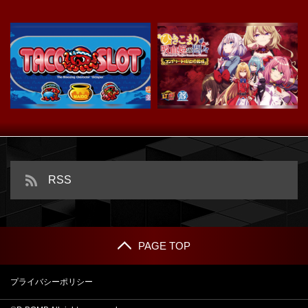
スマスロ タコスロ
ｅひきこまり吸血姫の悶々
RSS
PAGE TOP
プライバシーポリシー