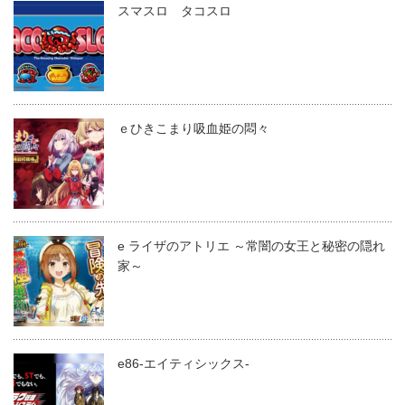
スマスロ タコスロ
ｅひきこまり吸血姫の悶々
e ライザのアトリエ ～常闇の女王と秘密の隠れ
家～
e86-エイティシックス-