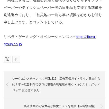
同社はさらに、現在石川県と連携を取りながらトイレット
ペーパーやティッシュペーパー等の日用品を支援する準備を
別途進めており、「被災地の一刻も早い復興を心からお祈り
申し上げます」とコメントしている。
リベラ・ゲーミング・オペレーションズ >>
https://libera-
group.co.jp/
シークエンスチャンネル VOL.112 広告宣伝ガイドライン発出から
約１年〜広告制作のプロに現在の現場感を聞く〜（ゲスト：グッド
ジョブ 渡辺啓太さん）
呉遊技業防犯協力会が防犯カメラを寄贈【広島県遊協】