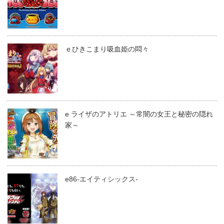
ｅひきこまり吸血姫の悶々
e ライザのアトリエ ～常闇の女王と秘密の隠れ
家～
e86-エイティシックス-