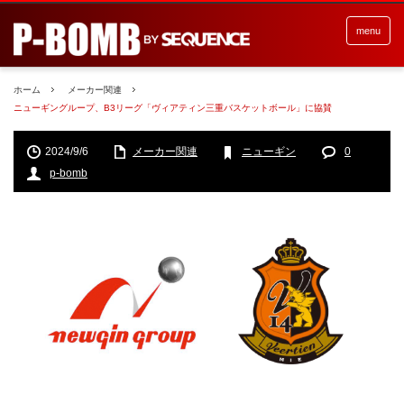
menu
ホーム
メーカー関連
ニューギングループ、B3リーグ「ヴィアティン三重バスケットボール」に協賛
2024/9/6
メーカー関連
ニューギン
0
p-bomb