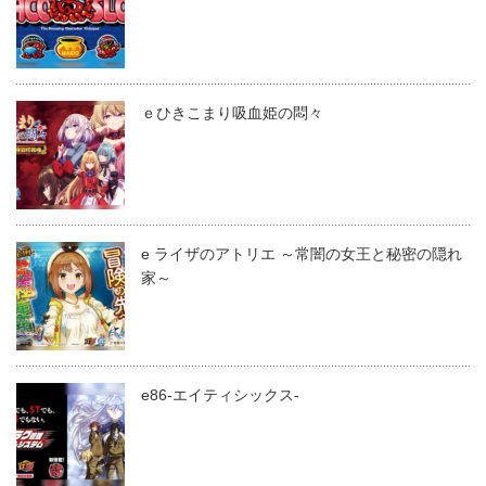
ｅひきこまり吸血姫の悶々
e ライザのアトリエ ～常闇の女王と秘密の隠れ
家～
e86-エイティシックス-