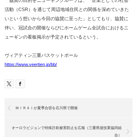
協賛の目的をニューギングループは、「企業としての社会
活動（CSR）を通じて周辺地域住民との関係を深めていきた
いという想いから今回の協賛に至った」としてもり、協賛に
伴い、冠試合の開催ならびにホームゲーム全試合におけるニ
ューギンの看板掲示が予定されているという。
ヴィアティン三重バスケットボール
https://www.veertien.jp/bb/
ＭＩＲＡＩが夏季合宿を石川県で開催
オーロラビジョンで特殊詐欺被害防止を広報（三重県遊技業協同組
合）