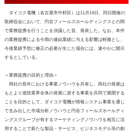
ダイコク電機（名古屋市中村区）は
11
月
14
日、同日開催の
取締役会において、円谷フィールズホールディングスとの間
で業務提携を行うことを決議した旨、発表した。なお、本件
の業務提携による今期の連結業績に与える影響は軽微とし、
今後業績予想に修正の必要が生じた場合には、速やかに開示
するとしている。
＜業務提携の目的と理由＞
両社の長年における事業ノウハウを共有し、両社の発展は
もとより遊技業界全体の発展に資する事業を共同で展開する
ことを目的として、ダイコク電機が情報システム事業を通じ
て生み出した市場分析ノウハウと円谷フィールズホールディ
ングスグループが有するマーケティングノウハウを相互に活
用することで新たな製品・サービス、ビジネスモデル等の創