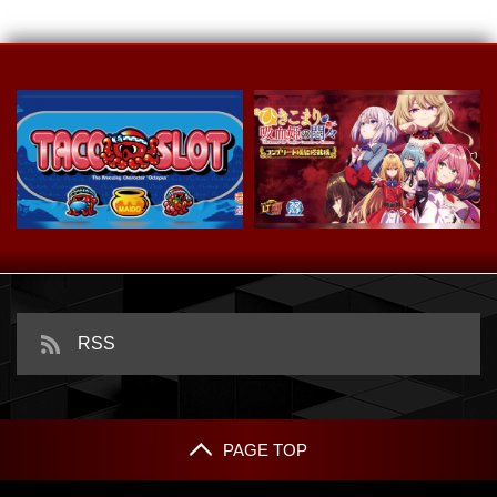
スマスロ タコスロ
ｅひきこまり吸血姫の悶々
RSS
PAGE TOP