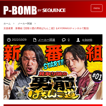
menu
ホーム
メーカー関連
京楽産業．新番組【見取り図の男前ぱちんこ道】をKYORAKUチャンネルで配信
2022/10/29
メーカー関連
0
p-bomb