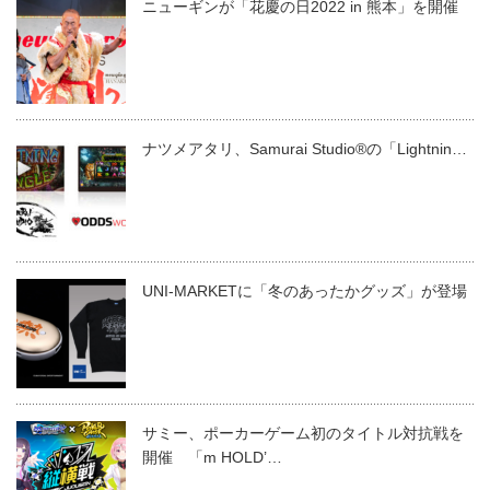
ニューギンが「花慶の日2022 in 熊本」を開催
ナツメアタリ、Samurai Studio®の「Lightnin…
UNI-MARKETに「冬のあったかグッズ」が登場
サミー、ポーカーゲーム初のタイトル対抗戦を
開催 「m HOLD’…