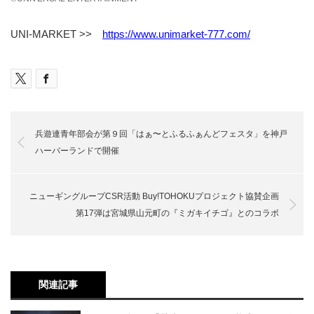
UNI-MARKET >>
https://www.unimarket-777.com/
兵遊連青年部会が第９回「はぁ〜とふるふぁんどフェスタ」を神戸
ハーバーランドで開催
ニューギングループCSR活動 Buy!TOHOKUプロジェクト協賛企画
第17弾は宮城県山元町の『ミガキイチゴ』とのコラボ
関連記事