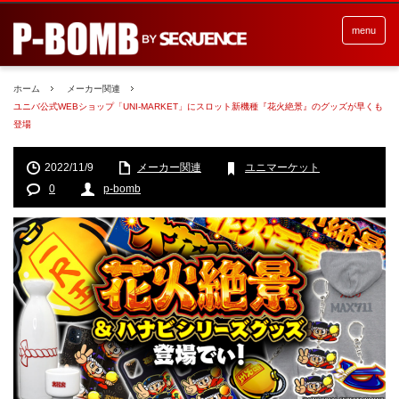
menu
ホーム
メーカー関連
ユニバ公式WEBショップ「UNI-MARKET」にスロット新機種『花火絶景』のグッズが早くも
登場
2022/11/9
メーカー関連
ユニマーケット
0
p-bomb