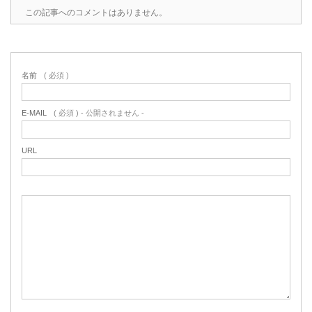
この記事へのコメントはありません。
名前
( 必須 )
E-MAIL
( 必須 ) - 公開されません -
URL