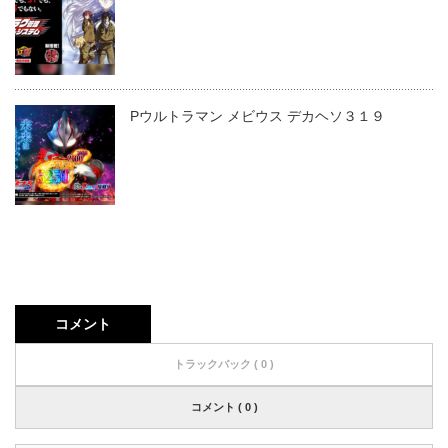
Pウルトラマン メビウス デカヘソ３１９
コメント
トラックバック ( 0 )
コメント ( 0 )