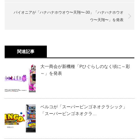
パイオニアが「ハナハナホウオウ〜天翔〜-30」「ハナハナホウオ
ウ〜天翔〜」を発表
関連記事
大一商会が新機種「Pひぐらしのなく頃に～彩
～」を発表
ベルコが「スーパービンゴネオクラシック」
「スーパービンゴネオクラ…