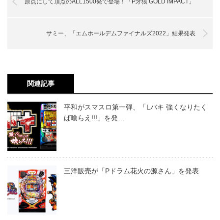
原点にして頂点のALL1500発で登場！「P牙狼 GOLD IMPACT」
サミー、「エムホールデムファイナルズ2022」結果発表
関連記事
平和がスマスロ第一弾、「Lバキ 強くなりたく
ば喰らえ!!!」を発…
三洋販売が「Pドラム花火の源さん」を発表