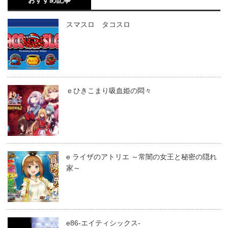
スマスロ タコスロ
ｅひきこまり吸血姫の悶々
e ライザのアトリエ ～常闇の女王と秘密の隠れ
家～
e86-エイティシックス-