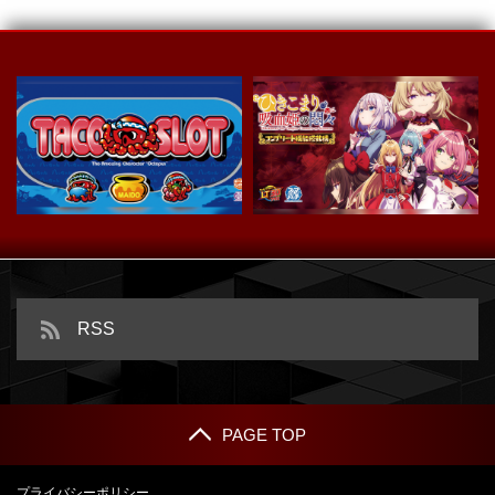
スマスロ タコスロ
ｅひきこまり吸血姫の悶々
RSS
PAGE TOP
プライバシーポリシー