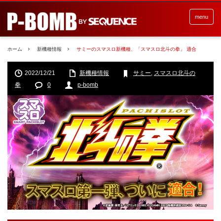
menu
ホーム
新機種情報
サミーのスマスロ新機種、「スマスロ北斗の拳」 適合
2022/12/21
新機種情報
サミー
,
スマスロ北斗の
拳
0
p-bomb