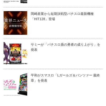
岡崎産業から短期決戦型パチスロ最新機種
「HIT128」登場
サミーが「パチスロ盾の勇者の成り上がり」を
発表
平和がスマスロ「Lガールズ＆パンツァー 最終
章」を発表