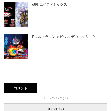
e86-エイティシックス-
Pウルトラマン メビウス デカヘソ３１９
コメント
トラックバック ( 0 )
コメント ( 0 )