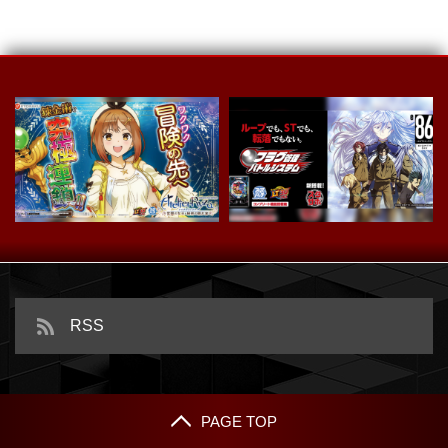
e ライザのアトリエ ～常闇の女王
と秘密の隠れ家～
e86-エイティシックス-
RSS
PAGE TOP