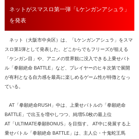
ネットがスマスロ第一弾「Lケンガンアシュラ」
を発表
ネット（大阪市中央区）は、「Lケンガンアシュラ」をスマ
スロ第1弾として発表した。どこからでもフリーズが狙える
「ケンガン目」や、アニメの世界観に没入できる上乗せバト
ル「拳願絶命 BATTLE」など、プレイヤーのヒキ次第で展開
が有利となる自力感を最高に楽しめるゲーム性が特徴となっ
ている。
AT「拳願絶命RUSH」中は、上乗せバトルの「拳願絶命
BATTLE」で出玉を増やしつつ、純増5.0枚の最上位
AT「ULTIMATE拳願BONUS」を目指す。 AT中に発展する上
乗せバトル「拳願絶命 BATTLE」は、主人公・十鬼蛇王馬