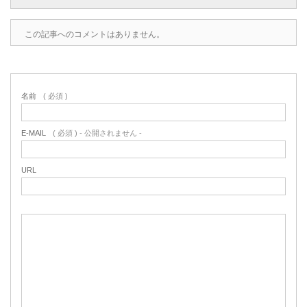
この記事へのコメントはありません。
名前
( 必須 )
E-MAIL
( 必須 ) - 公開されません -
URL