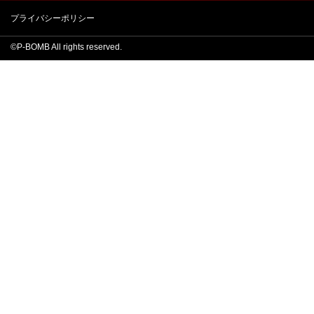
プライバシーポリシー