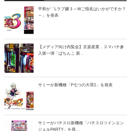
平和が「Lラブ嬢３～Wご指名はいかがですか？
～」を発表
【メディア向け内覧会】京楽産業．スマパチ参
入第一弾「ぱちんこ 新…
サミーが新機種「P七つの大罪2」を発表
サミーがパチスロ新機種「パチスロツインエン
ジェルPARTY」を発…