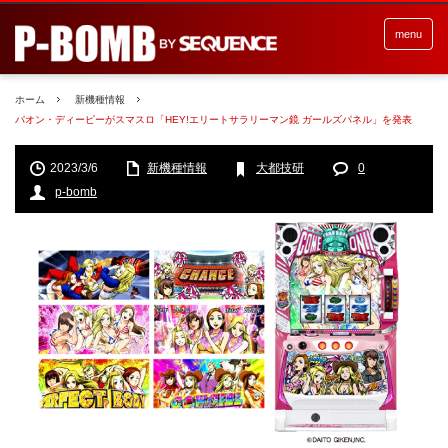
menu
ホーム
新機種情報
パオン・ディーピーがスマスロ「HEY!エリートサラリーマン鏡 ガールズパネル」を発表
2023/3/6
新機種情報
大都技研
0
p-bomb