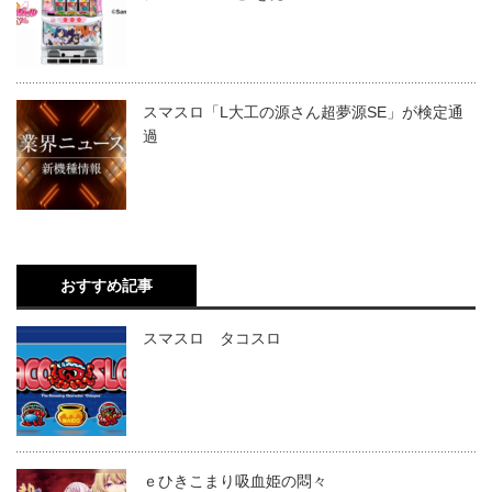
スマスロ「L大工の源さん超夢源SE」が検定通
過
おすすめ記事
スマスロ タコスロ
ｅひきこまり吸血姫の悶々