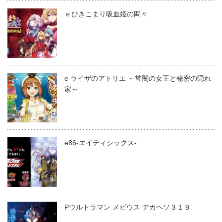
ｅひきこまり吸血姫の悶々
e ライザのアトリエ ～常闇の女王と秘密の隠れ
家～
e86-エイティシックス-
Pウルトラマン メビウス デカヘソ３１９