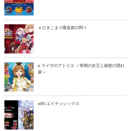
ｅひきこまり吸血姫の悶々
e ライザのアトリエ ～常闇の女王と秘密の隠れ
家～
e86-エイティシックス-