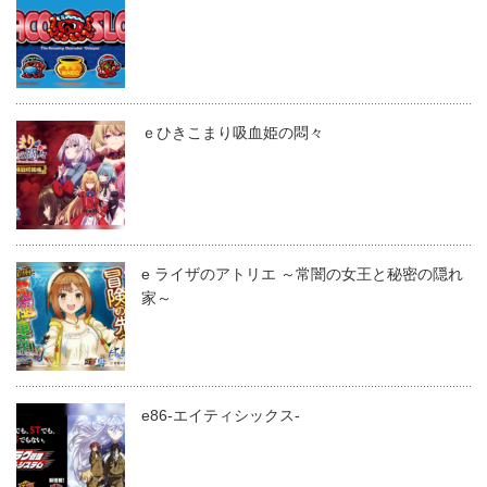
ｅひきこまり吸血姫の悶々
e ライザのアトリエ ～常闇の女王と秘密の隠れ
家～
e86-エイティシックス-