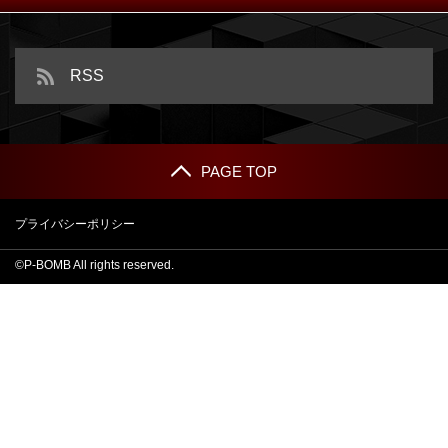
e ライザのアトリエ ～常闇の女王
と秘密の隠れ家～
e86-エイティシックス-
RSS
PAGE TOP
プライバシーポリシー