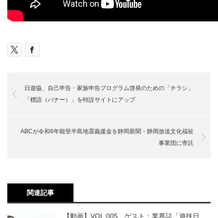
日遊協、自己申告・家族申告プログラム啓発のための「チラシ」
「標語（バナー）」を特設サイトにアップ
ABCが令和6年能登半島地震義援金を静岡新聞・静岡放送文化福祉
事業団に寄託
関連記事
【動画】VOL.005 ゲスト：業界誌「遊技日