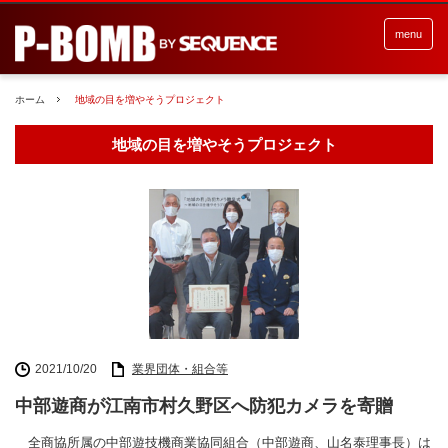
menu
ホーム
地域の目を増やそうプロジェクト
地域の目を増やそうプロジェクト
2021/10/20
業界団体・組合等
中部遊商が江南市村久野区へ防犯カメラを寄贈
全商協所属の中部遊技機商業協同組合（中部遊商、山名泰理事長）は