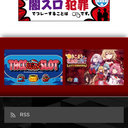
スマスロ タコスロ
ｅひきこまり吸血姫の悶々
RSS