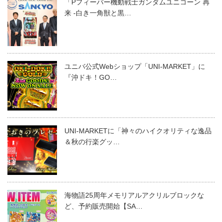
「Pフィーバー機動戦士ガンダムユニコーン 再
来 -白き一角獣と黒…
ユニバ公式Webショップ「UNI-MARKET」に
『沖ドキ！GO…
UNI-MARKETに「神々のハイクオリティな逸品
＆秋の行楽グッ…
海物語25周年メモリアルアクリルブロックな
ど、予約販売開始【SA…