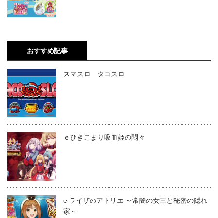
おすすめ記事
スマスロ タコスロ
ｅひきこまり吸血姫の悶々
e ライザのアトリエ ～常闇の女王と秘密の隠れ
家～