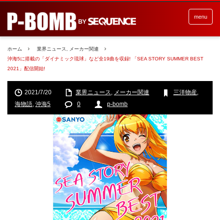
menu
ホーム
業界ニュース
,
メーカー関連
沖海5に搭載の「ダイナミック琉球」など全19曲を収録! 「SEA STORY SUMMER BEST
2021」配信開始!
2021/7/20
業界ニュース
,
メーカー関連
三洋物産
,
海物語
,
沖海5
0
p-bomb