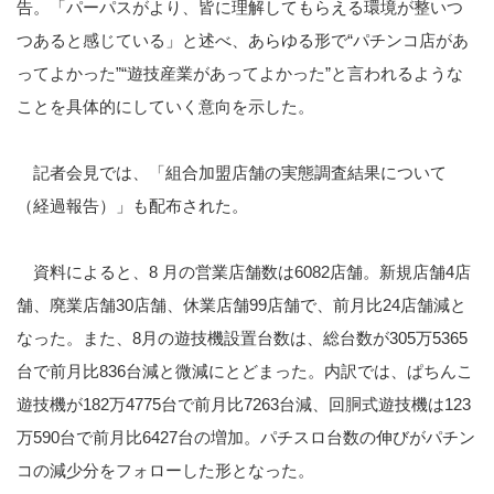
告。「パーパスがより、皆に理解してもらえる環境が整いつ
つあると感じている」と述べ、あらゆる形で
“
パチンコ店があ
ってよかった
”“
遊技産業があってよかった
”
と言われるような
ことを具体的にしていく意向を示した。
記者会見では、「組合加盟店舗の実態調査結果について
（経過報告）」も配布された。
資料によると、
8
月の営業店舗数は
6082
店舗。新規店舗
4
店
舗、廃業店舗
30
店舗、休業店舗
99
店舗で、前月比
24
店舗減と
なった。また、
8
月の遊技機設置台数は、総台数が
305
万
5365
台で前月比
836
台減と微減にとどまった。内訳では、ぱちんこ
遊技機が
182
万
4775
台で前月比
7263
台減、回胴式遊技機は
123
万
590
台で前月比
6427
台の増加。パチスロ台数の伸びがパチン
コの減少分をフォローした形となった。