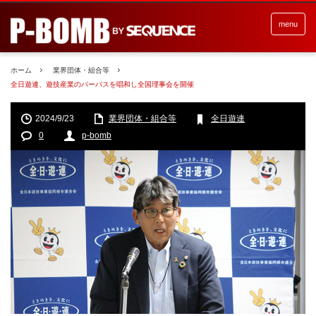
menu
ホーム
業界団体・組合等
全日遊連、遊技産業のパーパスを唱和し全国理事会を開催
2024/9/23
業界団体・組合等
全日遊連
0
p-bomb