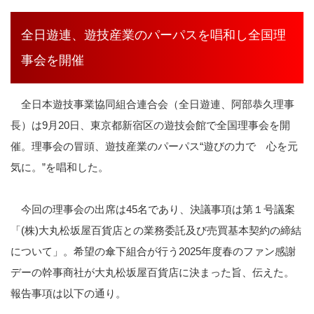
全日遊連、遊技産業のパーパスを唱和し全国理
事会を開催
全日本遊技事業協同組合連合会（全日遊連、阿部恭久理事
長）は
9
月
20
日、東京都新宿区の遊技会館で全国理事会を開
催。理事会の冒頭、遊技産業のパーパス
“
遊びの力で 心を元
気に。
”
を唱和した。
今回の理事会の出席は
45
名であり、決議事項は第１号議案
「
(
株
)
大丸松坂屋百貨店との業務委託及び売買基本契約の締結
について」。希望の傘下組合が行う
2025
年度春のファン感謝
デーの幹事商社が大丸松坂屋百貨店に決まった旨、伝えた。
報告事項は以下の通り。