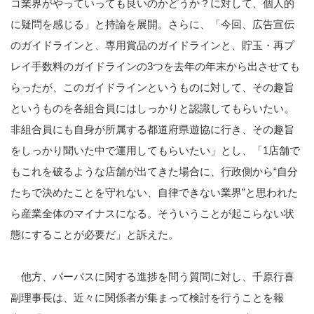
コ業界がやっていっても良いのかどうか？に対して、個人的
に疑問を感じる」と持論を展開。さらに、「今回、広告宣伝
のガイドラインと、専用賞品のガイドラインと、貯玉・再プ
レイ手数料のガイドラインの
3
つを去年の年末から出させても
らったが、このガイドラインというものに対して、その趣旨
というものを各組合員にはしっかりと認識してもらいたい。
非組合員にも自身が所属する都道府県遊協に行き、その趣旨
をしっかり聞いた中で運用してもらいたい」とし、「
1
店舗で
もこれを破るような店舗が出てきた場合に、行政側から
“
自分
たちで決めたことを守れない、自律できない業界
”
と思われた
ら産業全体のマイナスになる。そういうことが起こらない状
態にすることが必要だ」と訴えた。
他方、パーパスに関する進捗を問う質問に対し、千原行喜
副理事長は、近々に関係者が集まって検討を行うことを報