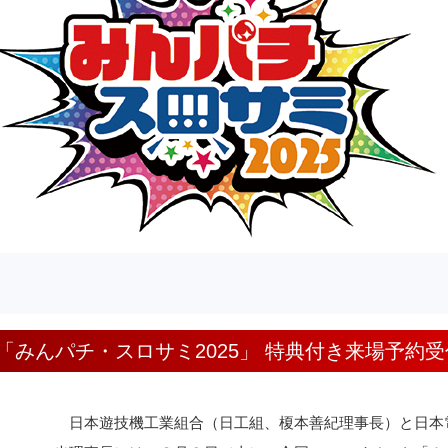
「みんパチ・スロサミ2025」 特典付き来場予約
日本遊技機工業組合（日工組、榎本善紀理事長）と日本