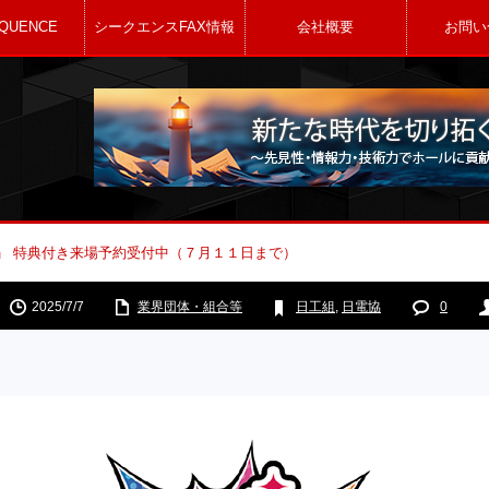
QUENCE
シークエンスFAX情報
会社概要
お問い
5」 特典付き来場予約受付中（７月１１日まで）
2025/7/7
業界団体・組合等
日工組
,
日電協
0