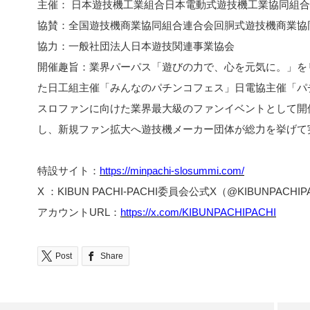
主催： 日本遊技機工業組合日本電動式遊技機工業協同組合 KIB
協賛：全国遊技機商業協同組合連合会回胴式遊技機商業協
協力：一般社団法人日本遊技関連事業協会
開催趣旨：業界パーパス「遊びの力で、心を元気に。」を
た日工組主催「みんなのパチンコフェス」日電協主催「パ
スロファンに向けた業界最大級のファンイベントとして開
し、新規ファン拡大へ遊技機メーカー団体が総力を挙げて
特設サイト：
https://minpachi-slosummi.com/
X ：KIBUN PACHI-PACHI委員会公式X（@KIBUNPACHIP
アカウントURL：
https://x.com/KIBUNPACHIPACHI
Post
Share