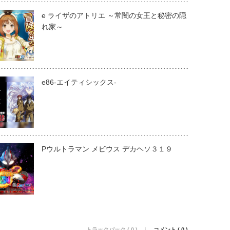
e ライザのアトリエ ～常闇の女王と秘密の隠
れ家～
e86-エイティシックス-
Pウルトラマン メビウス デカヘソ３１９
トラックバック ( 0 )
コメント ( 0 )