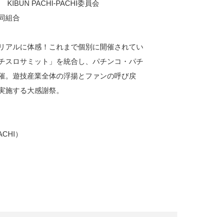
UN PACHI-PACHI委員会
同組合
リアルに体感！これまで個別に開催されてい
チスロサミット」を統合し、パチンコ・パチ
催。遊技産業全体の浮揚とファンの呼び戻
実施する大感謝祭。
ACHI）