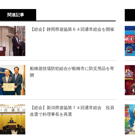
関連記事
【総会】静岡県遊協第６４回通常総会を開催
船橋遊技場防犯組合が船橋市に防災用品を寄
贈
【総会】新潟県遊協第７４回通常総会 役員
改選で朴理事長を再選