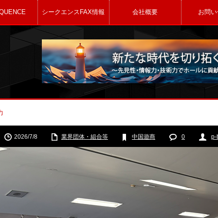
QUENCE
シークエンスFAX情報
会社概要
お問い
協力
2026/7/8
業界団体・組合等
中国遊商
0
p-