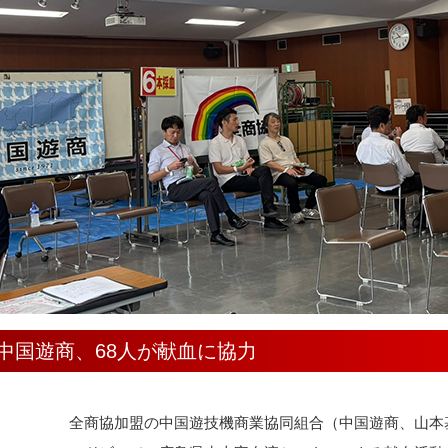
中国遊商、68人が献血に協力
全商協加盟の中国遊技機商業協同組合（中国遊商、山本基