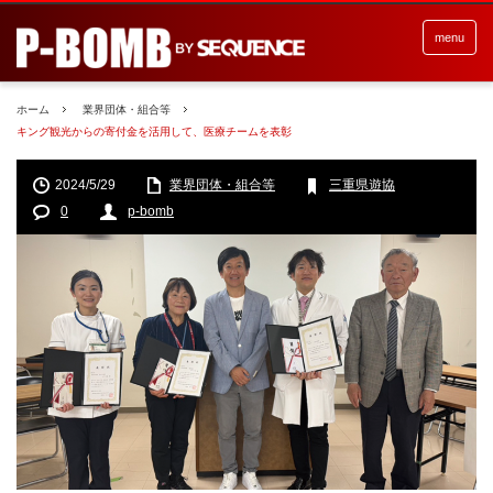
menu
ホーム
業界団体・組合等
キング観光からの寄付金を活用して、医療チームを表彰
2024/5/29
業界団体・組合等
三重県遊協
0
p-bomb