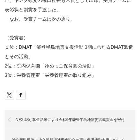
れ、キング観光の権田社長も来賓として出席。受賞チームに
表彰状と副賞を手渡した。
なお、受賞チームは次の通り。
（受賞者）
１位：DMAT「能登半島地震支援活動 3期にわたるDMAT派遣
とその活動」
2位：院内保育園「ゆめっこ保育園の活動」
3位：栄養管理室「栄養管理室の取り組み」
NEXUSが募金活動により令和6年能登半島地震災害義援金を寄付
神奈川県遊協・神奈川県福祉事業協会の更生保護活動支援に対して