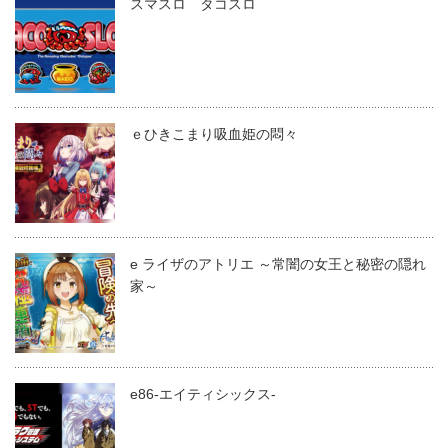
スマスロ タコスロ
ｅひきこまり吸血姫の悶々
e ライザのアトリエ ～常闇の女王と秘密の隠れ
家～
e86-エイティシックス-