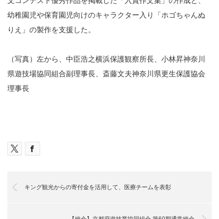
文コンテスト優秀作品を掲載した「入賞作文集」の作成と、
幼稚園児や保育園児向けのキャラクター入り「ホゴちゃんぬ
りえ」の製作を支援した。
（写真）左から、中臣浩之横浜保護観察所長、小林昇神奈川
県遊技場協同組合副理事長、斎藤文夫神奈川県更生保護協会
理事長
キング観光からの寄付金を活用して、医療チームを表彰
【総会】京都府遊技業協同組合 第60期通常総会