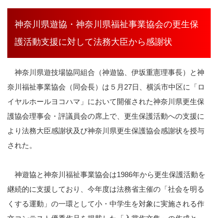
神奈川県遊協・神奈川県福祉事業協会の更生保
護活動支援に対して法務大臣から感謝状
神奈川県遊技場協同組合（神遊協、伊坂重憲理事長）と神
奈川福祉事業協会（同会長）は５月
27日、横浜市中区に「
ロ
イヤルホールヨコハマ」において開催された神奈川県更生保
護協会理事会・評議員会の席上で、更生保護活動への支援に
より法務大臣感謝状及び神奈川県更生保護協会感謝状を授与
された。
神遊協と神奈川福祉事業協会は
1986
年から更生保護活動を
継続的に支援しており、今年度は法務省主催の「社会を明る
くする運動」の一環として小・中学生を対象に実施される作