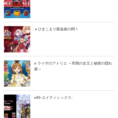
ｅひきこまり吸血姫の悶々
e ライザのアトリエ ～常闇の女王と秘密の隠れ
家～
e86-エイティシックス-