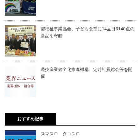
都福祉事業協会、子ども食堂に14品目3140点の
食品を寄贈
遊技産業健全化推進機構、定時社員総会等を開
催
おすすめ記事
スマスロ タコスロ