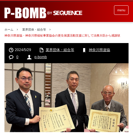
menu
ホーム
業界団体・組合等
神奈川県遊協・神奈川県福祉事業協会の更生保護活動支援に対して法務大臣から感謝状
2024/5/29
業界団体・組合等
神奈川県遊協
0
p-bomb