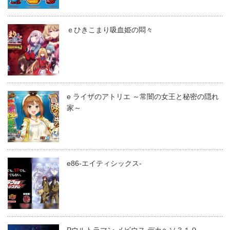
ｅひきこまり吸血姫の悶々
e ライザのアトリエ ～常闇の女王と秘密の隠れ
家～
e86-エイティシックス-
Pウルトラマン メビウス デカヘソ３１９