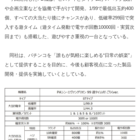
や企画立案などを協働で手がけて開発。
1/99
で最低出玉約
400
個、すべての大当たり後にチャンスがあり、低確率
299
回で突
入する遊タイム（遊タイム発動で電サポ回数
10000
回・実質次
回まで）も搭載した、遊びやすさ重視の一台となっている。
同社は、パチンコを「誰もが気軽に楽しめる
“
日常の娯楽
”
」
として提供することを目的に、今後も顧客視点に立った製品
開発・提供を実施していくとしている。