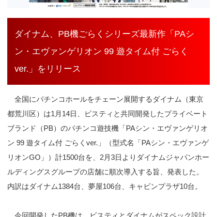
ダイナム、PB機ごらくシリーズ最新作「PAシ
ン・エヴァンゲリオン 99 遊タイム付 ごらく
ver.」をリリース
全国にパチンコホールをチェーン展開するダイナム（東京
都荒川区）は
1
月
14
日、ビスティと共同開発したプライベート
ブランド（
PB
）のパチンコ遊技機「
PA
シン・エヴァンゲリオ
ン
99
遊タイム付 ごらく
ver.
」（型式名「
PA
シン・エヴァンゲ
リオン
GO
」）計
1500
台を、
2
月
3
日よりダイナムジャパンホー
ルディングスグループの店舗に順次導入する旨、発表した。
内訳はダイナム
1384
台、夢屋
106
台、キャビンプラザ
10
台。
今回開発した
PB
機は、ビスティとダイナムがスペック設計