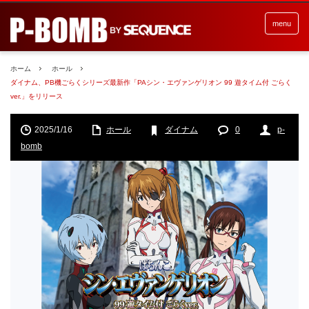
menu
ホーム
ホール
ダイナム、PB機ごらくシリーズ最新作「PAシン・エヴァンゲリオン 99 遊タイム付 ごらく
ver.」をリリース
2025/1/16
ホール
ダイナム
0
p-
bomb