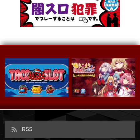
スマスロ タコスロ
ｅひきこまり吸血姫の悶々
RSS