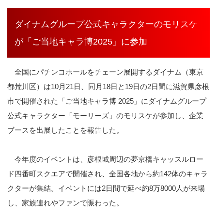
ダイナムグループ公式キャラクターのモリスケ
が「ご当地キャラ博2025」に参加
全国にパチンコホールをチェーン展開するダイナム（東京
都荒川区）は
10
月
21
日、同月
18
日と
19
日の
2
日間に滋賀県彦根
市で開催された「ご当地キャラ博
2025
」にダイナムグループ
公式キャラクター「モーリーズ」のモリスケが参加し、企業
ブースを出展したことを報告した。
今年度のイベントは、彦根城周辺の夢京橋キャッスルロー
ド四番町スクエアで開催され、全国各地から約
142
体のキャラ
クターが集結。イベントには
2
日間で延べ約
8
万
8000
人が来場
し、家族連れやファンで賑わった。