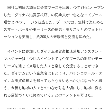
同社は初日の
18
日に企業ブースを出展。今年
7
月にオープン
した「ダイナム滋賀彦根店」の従業員が中心となってブース
運営と
PR
ステージを担当した。ブースでは、無料で楽しめる
スマートボールやモーリーズの長男・モリスケとのフォトセ
ッションを実施し、約
200
人の来場者と交流を深めた。
イベントに参加したダイナム滋賀彦根店濱畑アシスタント
マネジャーは「今回のイベントでは企業ブースの出展やモー
リーズを通じて来場した人々と楽しく交流することができ
た。ダイナムという企業名はもとより、パチンコホール・ダ
イナム滋賀彦根店を知ってもらう良いきっかけになったと思
う。今後も地域の人々とのつながりを大切にし、地域に愛さ
れる店舗づくりに努めていく」とのコメントを寄せた。