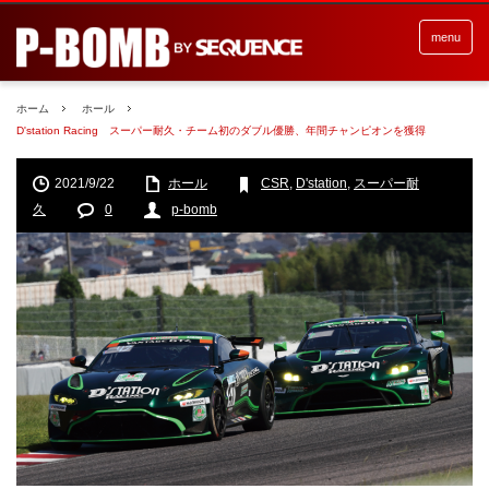
menu
ホーム
ホール
D'station Racing スーパー耐久・チーム初のダブル優勝、年間チャンピオンを獲得
2021/9/22
ホール
CSR
,
D'station
,
スーパー耐
久
0
p-bomb