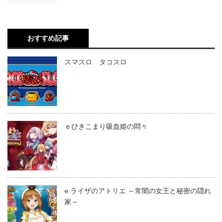
おすすめ記事
スマスロ タコスロ
ｅひきこまり吸血姫の悶々
e ライザのアトリエ ～常闇の女王と秘密の隠れ
家～