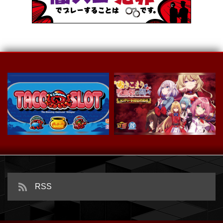
スマスロ タコスロ
ｅひきこまり吸血姫の悶々
RSS