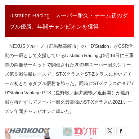
D'station Racing スーパー耐久・チーム初のダ
ブル優勝、年間チャンピオンを獲得
NEXUSグループ（群馬県高崎市）の「D'Station」がCSR活
動の一環として支援しているD'station Racingは9月19日に三重
県の鈴鹿サーキットで開催された2021年スーパー耐久シリー
ズ第５戦決勝レースで、ST-XクラスとST-Zクラスにおいてチ
ーム初となるダブル優勝を飾った。同時にST-Zクラスの＃777
D'Station Vantage GT3（星野敏／藤井誠暢／近藤翼）が最終
戦を待たずしてスーパー耐久最高峰のST-Xクラスの2021シー
ズン年間チャンピオンに輝いた。