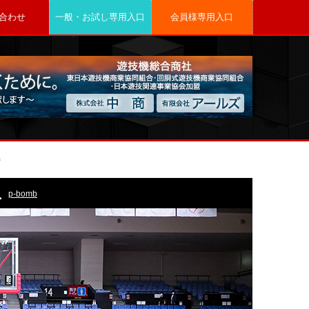
合わせ
一般・お試し専用入口
会員様専用入口
待
p-bomb