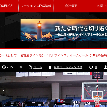
QUENCE
シークエンスFAX情報
会社概要
お問い
動の一環として「名古屋ダイヤモンドドルフィンズ」ホームゲームに38名を招
2022/11/18
ホール
真城ホールディングス
0