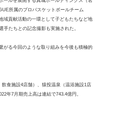
ホールを展開する真城ホールディングス（名
AGUE所属のプロバスケットボールチーム
地域貢献活動の一環として子どもたちなど地
で選手たちとの記念撮影も実施された。
繋がる今回のような取り組みを今後も積極的
、飲食施設4店舗）、猿投温泉（温浴施設1店
2年7月期売上高は連結で743.4億円。