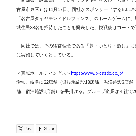
愛知県、岐阜県に「プレイランドキャッスル」の屋号で
古屋市東区）は11月17日、同社がスポンサードするB.LE
「名古屋ダイヤモンドドルフィンズ」のホームゲームに、
域住民38名を招待したことを発表した。観戦後はコート
同社では、その経営理念である「夢・ゆとり・癒し」に
に実施していくとしている。
＜真城ホールディングス＞
https://www.p-castle.co.jp/
愛知、岐阜に22店舗（遊技場施設13店舗、温浴施設3店舗
舗、宿泊施設1店舗）を手掛ける。グループ企業は４社で202
Post
Share