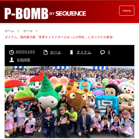
menu
ホーム
ホール
ダイナム、国内最大級「世界キャラクターさみっとin羽生」にモリスケが参加
2022/11/23
ホール
ダイナム
0
p-bomb