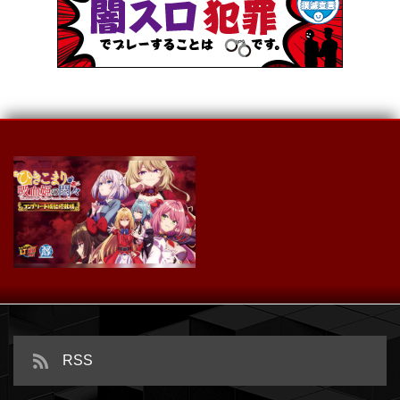
e ライザのアトリエ ～常闇の女王
ｅひきこまり吸血姫の悶々
と秘密の隠れ家～
RSS