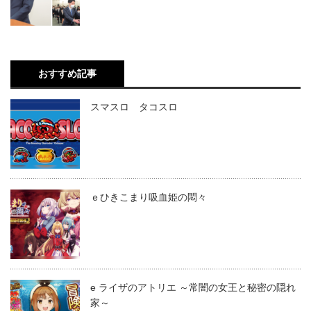
おすすめ記事
スマスロ タコスロ
ｅひきこまり吸血姫の悶々
e ライザのアトリエ ～常闇の女王と秘密の隠れ
家～