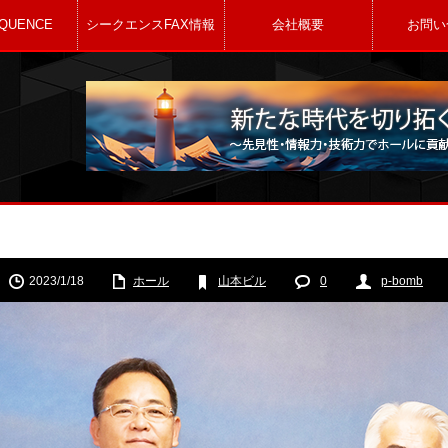
QUENCE
シークエンスFAX情報
会社概要
お問い
2023/1/18
ホール
山本ビル
0
p-bomb