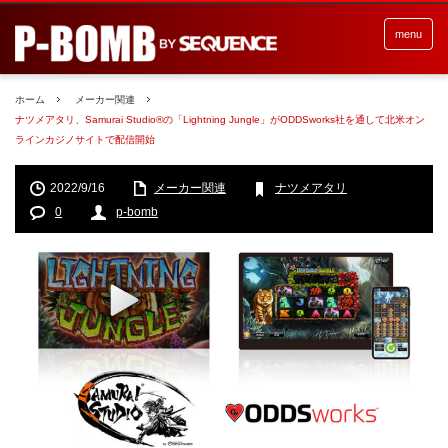
menu
ホーム
メーカー関連
ナツメアタリ、Samurai Studio®の「Lightning Jungle」がODDSworks社を通して北米オン
ラインカジノサイトで配信開始
2022/9/16
メーカー関連
ナツメアタリ
0
p-bomb