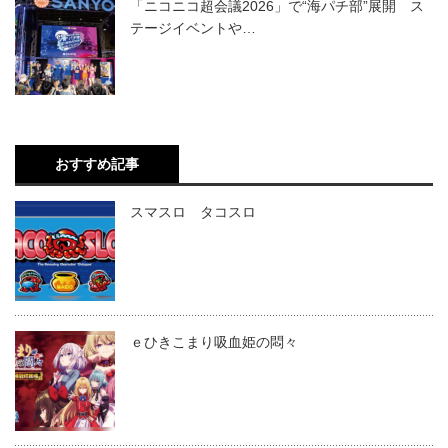
「ニコニコ超会議2026」で“海パチ部”展開 ス
テージイベントや…
おすすめ記事
スマスロ タコスロ
ｅひきこまり吸血姫の悶々