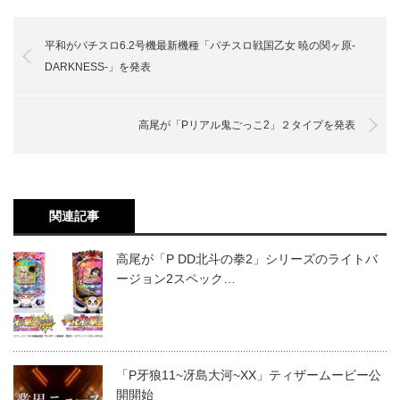
平和がパチスロ6.2号機最新機種「パチスロ戦国乙女 暁の関ヶ原-
DARKNESS-」を発表
高尾が「Pリアル鬼ごっこ2」２タイプを発表
関連記事
高尾が「P DD北斗の拳2」シリーズのライトバ
ージョン2スペック…
「P牙狼11~冴島大河~XX」ティザームービー公
開開始