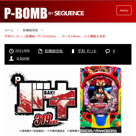
menu
ホーム
新機種情報
平和がパチンコ新機種「Pバキ319ver.」「Pバキ199ver.」の２機種を発表
2021/9/8
新機種情報
平和
,
Pバギ
0
p-bomb