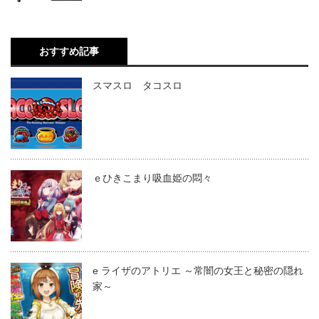
おすすめ記事
スマスロ タコスロ
ｅひきこまり吸血姫の悶々
e ライザのアトリエ ～常闇の女王と秘密の隠れ
家～