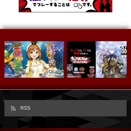
e ライザのアトリエ ～常闇の女王
と秘密の隠れ家～
e86-エイティシックス-
RSS