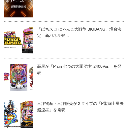
「ぱちスロ にゃんこ大戦争 BIGBANG」増台決
定 新パネル登…
高尾が「P sin 七つの大罪 強甘 2400Ver.」を発
表
三洋物産・三洋販売が２タイプの「P聖闘士星矢
超流星」を発表