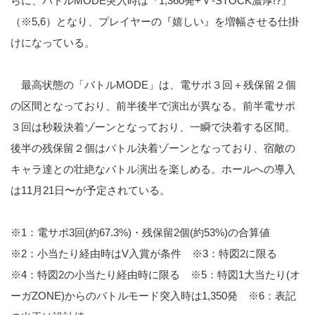
らに、バトルMODE突入時は『1,360発+Ｖ-STOCK濃厚
!?』
（
※5,6）
となり、プレイヤーの『嬉しい』を増幅させる仕掛
けになっている。
最高状態の「バトルMODE」は、電サポ３回＋残保留２個
の区間となっており、前半後半で演出が異なる。前半電サポ
３回は秒殺決着ゾーンとなっており、一瞬で決着する区間。
後半の残保留２個はバトル決着ゾーンとなっており、宿敵の
キャラ達との壮絶なバトル演出を楽しめる。ホールへの導入
は11月21日〜が予定されている。
※1：電サポ3回(約67.3%)・残保留2個(約53%)の合算値
※2：小当たり経由時はV入賞が条件 ※3：特図2に限る
※4：特図2の小当たり経由時に限る ※5：特図1大当たり(オ
ーガZONE)からのバトルモード突入時は1,350発 ※6：表記